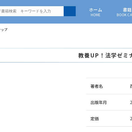
ホーム
書籍
HOME
BOOK CA
ナップ
教養UP！法学ゼミ
著者名
出版年月
定価