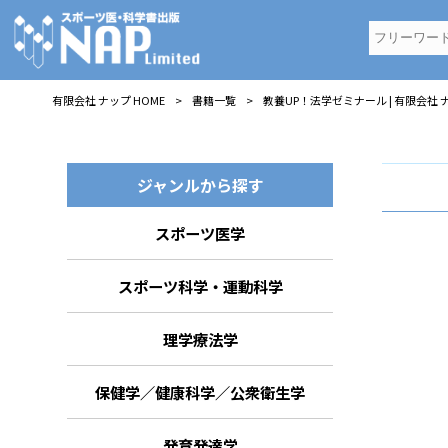
有限会社 ナップ
HOME
>
書籍一覧
>
教養UP！法学ゼミナール | 有限会社 
ジャンルから探す
スポーツ医学
スポーツ科学・運動科学
理学療法学
保健学／健康科学／公衆衛生学
発育発達学