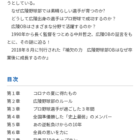
うとしている。
なぜ広陵野球部では素晴らしい選手が育つのか?
どうして広陵出身の選手はプロ野球で成功するのか？
広陵OBはさまざまな分野で活躍するのか？
1990年から長く監督をつとめる中井哲之、広陵OBの証言をも
とに、その謎に迫る！
2018年８月に刊行された『補欠の力 広陵野球部OBはなぜ卒
業後に成長するのか』
目次
第１章 コロナの夏に得たもの
第２章 広陵野球部のルール
第３章 プロ野球選手が過ごした３年間
第４章 全国準優勝した「史上最弱」のメンバー
第５章 あの逆転負けからの10年
第６章 全員の思いを力に
第７章 背番号18のキャプテン